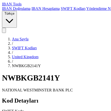
IBAN Tools
IBAN Doğrulama
IBAN Hesaplama
SWIFT Kodları
Yönlendirme N
Türkçe
Ana Sayfa
/
SWIFT Kodları
/
United Kingdom
/
NWBKGB2141Y
NWBKGB2141Y
NATIONAL WESTMINSTER BANK PLC
Kod Detayları