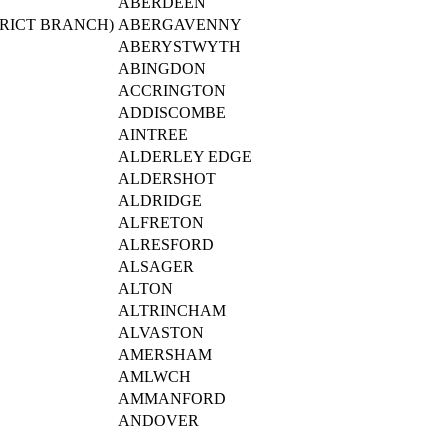
ABERDEEN
RICT BRANCH)
ABERGAVENNY
ABERYSTWYTH
ABINGDON
ACCRINGTON
ADDISCOMBE
AINTREE
ALDERLEY EDGE
ALDERSHOT
ALDRIDGE
ALFRETON
ALRESFORD
ALSAGER
ALTON
ALTRINCHAM
ALVASTON
AMERSHAM
AMLWCH
AMMANFORD
ANDOVER