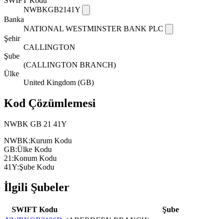
SWIFT Kodu
NWBKGB2141Y
Banka
NATIONAL WESTMINSTER BANK PLC
Şehir
CALLINGTON
Şube
(CALLINGTON BRANCH)
Ülke
United Kingdom (GB)
Kod Çözümlemesi
NWBK
GB
21
41Y
NWBK:
Kurum Kodu
GB:
Ülke Kodu
21:
Konum Kodu
41Y:
Şube Kodu
İlgili Şubeler
SWIFT Kodu
Şube