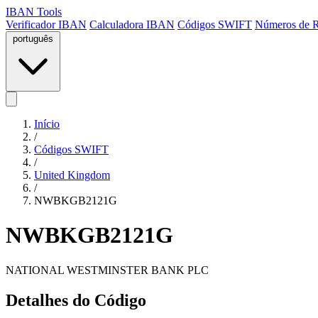
IBAN Tools
Verificador IBAN
Calculadora IBAN
Códigos SWIFT
Números de 
português
Início
/
Códigos SWIFT
/
United Kingdom
/
NWBKGB2121G
NWBKGB2121G
NATIONAL WESTMINSTER BANK PLC
Detalhes do Código