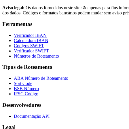
Aviso legal:
Os dados fornecidos neste site são apenas para fins info
dos dados. Códigos e formatos bancários podem mudar sem aviso prévio.
Ferramentas
Verificador IBAN
Calculadora IBAN
Códigos SWIFT
Verificador SWIFT
Números de Roteamento
Tipos de Roteamento
ABA Número de Roteamento
Sort Code
BSB Número
IFSC Código
Desenvolvedores
Documentação API
Legal