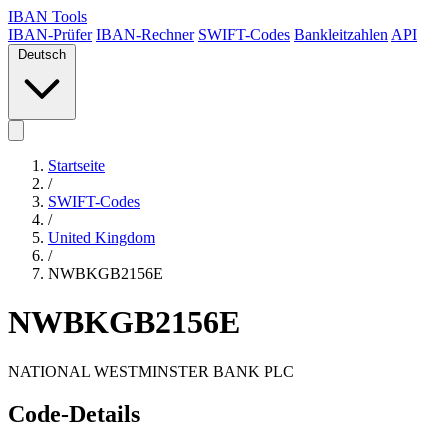
IBAN Tools
IBAN-Prüfer
IBAN-Rechner
SWIFT-Codes
Bankleitzahlen
API
Deutsch
Startseite
/
SWIFT-Codes
/
United Kingdom
/
NWBKGB2156E
NWBKGB2156E
NATIONAL WESTMINSTER BANK PLC
Code-Details