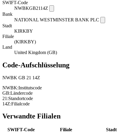
SWIFT-Code
NWBKGB2114Z
Bank
NATIONAL WESTMINSTER BANK PLC
Stadt
KIRKBY
Filiale
(KIRKBY)
Land
United Kingdom (GB)
Code-Aufschlüsselung
NWBK
GB
21
14Z
NWBK:
Institutscode
GB:
Ländercode
21:
Standortcode
14Z:
Filialcode
Verwandte Filialen
SWIFT-Code
Filiale
Stadt