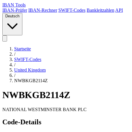
IBAN Tools
IBAN-Prüfer
IBAN-Rechner
SWIFT-Codes
Bankleitzahlen
API
Deutsch
Startseite
/
SWIFT-Codes
/
United Kingdom
/
NWBKGB2114Z
NWBKGB2114Z
NATIONAL WESTMINSTER BANK PLC
Code-Details