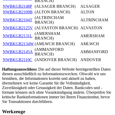
BRANCH)
NWBKGB2148P
(ALSAGER BRANCH)
ALSAGER
NWBKGB2109B
(ALTON BRANCH)
ALTON
(ALTRINCHAM
NWBKGB2104T
ALTRINCHAM
BRANCH)
NWBKGB2125V
(ALVASTON BRANCH)
ALVASTON
(AMERSHAM
NWBKGB2131L
AMERSHAM
BRANCH)
NWBKGB2134W
(AMLWCH BRANCH)
AMLWCH
(AMMANFORD
NWBKGB2145A
AMMANFORD
BRANCH)
NWBKGB2110C
(ANDOVER BRANCH)
ANDOVER
Haftungsausschluss:
Die auf dieser Website bereitgestellten Daten
dienen ausschließlich zu Informationszwecken. Obwohl wir uns
bemühen, die Informationen korrekt und aktuell zu halten,
übernehmen wir keine Garantie für die Vollständigkeit,
Zuverlässigkeit oder Genauigkeit der Daten. Bankcodes und -
formate können sich ohne Vorankündigung ändern. Überprüfen Sie
kritische Bankinformationen immer bei Ihrem Finanzinstitut, bevor
Sie Transaktionen durchführen.
Werkzeuge