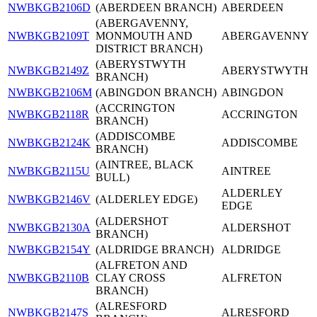
NWBKGB2106D
(ABERDEEN BRANCH)
ABERDEEN
(ABERGAVENNY,
NWBKGB2109T
MONMOUTH AND
ABERGAVENNY
DISTRICT BRANCH)
(ABERYSTWYTH
NWBKGB2149Z
ABERYSTWYTH
BRANCH)
NWBKGB2106M
(ABINGDON BRANCH)
ABINGDON
(ACCRINGTON
NWBKGB2118R
ACCRINGTON
BRANCH)
(ADDISCOMBE
NWBKGB2124K
ADDISCOMBE
BRANCH)
(AINTREE, BLACK
NWBKGB2115U
AINTREE
BULL)
ALDERLEY
NWBKGB2146V
(ALDERLEY EDGE)
EDGE
(ALDERSHOT
NWBKGB2130A
ALDERSHOT
BRANCH)
NWBKGB2154Y
(ALDRIDGE BRANCH)
ALDRIDGE
(ALFRETON AND
NWBKGB2110B
CLAY CROSS
ALFRETON
BRANCH)
(ALRESFORD
NWBKGB2147S
ALRESFORD